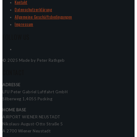
Kontakt
Datenschutzerklärung
Allgemeine Geschäftsbedingungen
Impressum
FOLLOW US
© 2025 Made by Peter Rathgeb
CONTACT
ADRESSE
LFU Peter Gabriel Luftfahrt GmbH
Silberweg 1,4055 Pucking
HOME BASE
AIRPORT WIENER NEUSTADT
Nikolaus-August-Otto Straße 5
A 2700 Wiener Neustadt