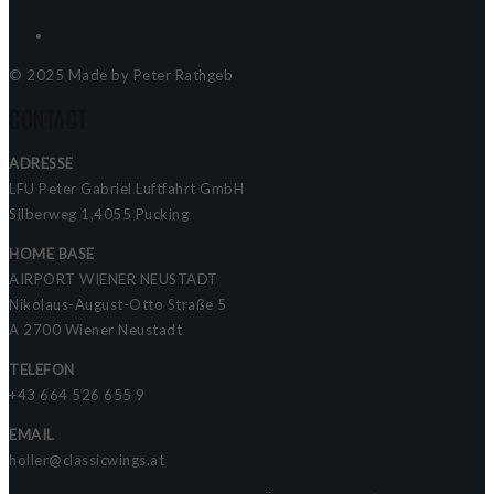
© 2025 Made by Peter Rathgeb
CONTACT
ADRESSE
LFU Peter Gabriel Luftfahrt GmbH
Silberweg 1,4055 Pucking
HOME BASE
AIRPORT WIENER NEUSTADT
Nikolaus-August-Otto Straße 5
A 2700 Wiener Neustadt
TELEFON
+43 664 526 655 9
EMAIL
holler@classicwings.at